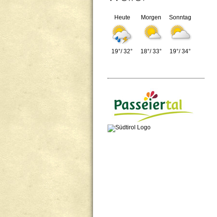
Heute
Morgen
Sonntag
19°/ 32°
18°/ 33°
19°/ 34°