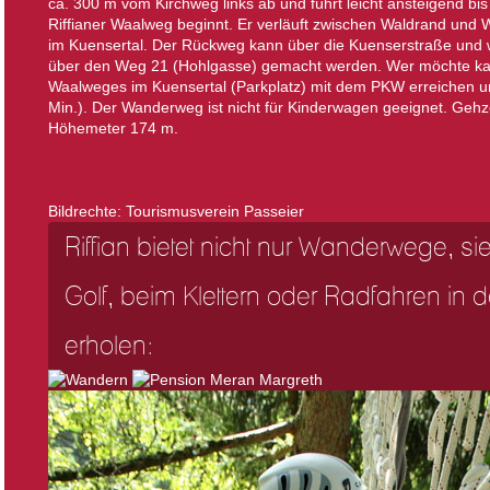
ca. 300 m vom Kirchweg links ab und führt leicht ansteigend b
Riffianer Waalweg beginnt. Er verläuft zwischen Waldrand und
im Kuensertal. Der Rückweg kann über die Kuenserstraße und
über den Weg 21 (Hohlgasse) gemacht werden. Wer möchte k
Waalweges im Kuensertal (Parkplatz) mit dem PKW erreichen un
Min.). Der Wanderweg ist nicht für Kinderwagen geeignet. Gehz
Höhemeter 174 m.
Bildrechte: Tourismusverein Passeier
Riffian bietet nicht nur Wanderwege, s
Golf, beim Klettern oder Radfahren in de
erholen: