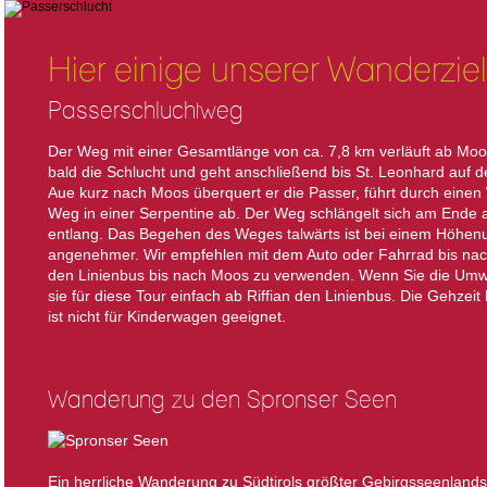
Hier einige unserer Wanderziel
Passerschluchtweg
Der Weg mit einer Gesamtlänge von ca. 7,8 km verläuft ab Moos
bald die Schlucht und geht anschließend bis St. Leonhard auf d
Aue kurz nach Moos überquert er die Passer, führt durch einen 
Weg in einer Serpentine ab. Der Weg schlängelt sich am Ende
entlang. Das Begehen des Weges talwärts ist bei einem Höhen
angenehmer. Wir empfehlen mit dem Auto oder Fahrrad bis nach
den Linienbus bis nach Moos zu verwenden. Wenn Sie die Um
sie für diese Tour einfach ab Riffian den Linienbus. Die Gehzei
ist nicht für Kinderwagen geeignet.
Wanderung zu den Spronser Seen
Ein herrliche Wanderung zu Südtirols größter Gebirgsseenlandsc