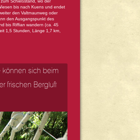
is zum Schießstand, wo der
 Wiesen bis nach Kuens und endet
 weiter den Valtmaunweg oder
ann den Ausgangspunkt des
d bis Riffian wandern (ca. 45
eit 1,5 Stunden, Länge 1,7 km,
ie können sich beim
r frischen Bergluft